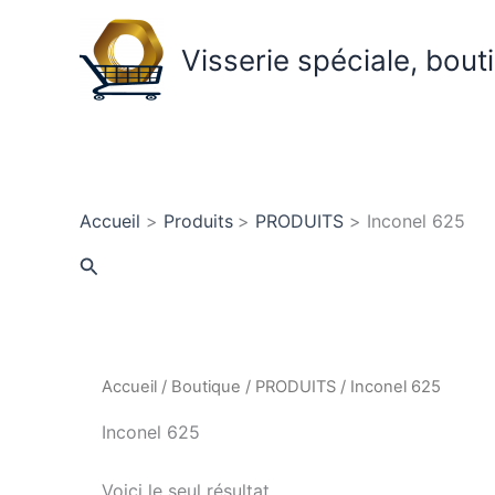
Aller
au
Visserie spéciale, bout
contenu
Accueil
Produits
PRODUITS
Inconel 625
Rechercher
Accueil
/
Boutique
/
PRODUITS
/ Inconel 625
Inconel 625
Voici le seul résultat