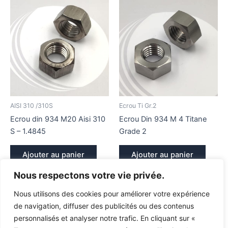
AISI 310 /310S
Ecrou Ti Gr.2
Ecrou din 934 M20 Aisi 310
Ecrou Din 934 M 4 Titane
S – 1.4845
Grade 2
Ajouter au panier
Ajouter au panier
3,60
€
1,44
€
TTC ( Remise sur quantité )
TTC ( Remise sur quantité )
Nous respectons votre vie privée.
Nous utilisons des cookies pour améliorer votre expérience
de navigation, diffuser des publicités ou des contenus
personnalisés et analyser notre trafic. En cliquant sur «