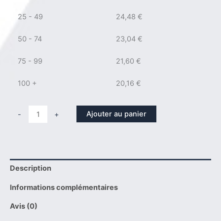
25 - 49
24,48
€
50 - 74
23,04
€
75 - 99
21,60
€
100 +
20,16
€
quantité
Ajouter au panier
-
+
de
Ecrou
din
934
Description
M16
Inconel
Informations complémentaires
625
-
Avis (0)
2.4856