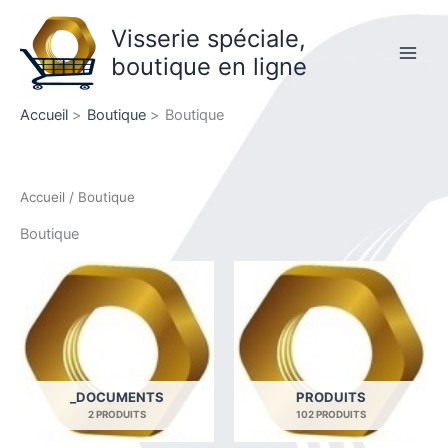
Aller
Visserie spéciale,
au
contenu
boutique en ligne
Main
Men
Accueil
Boutique
Boutique
Accueil
/ Boutique
Boutique
_DOCUMENTS
PRODUITS
2 PRODUITS
102 PRODUITS