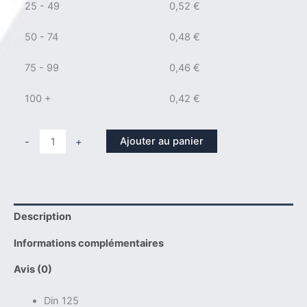
25 - 49
0,52
€
50 - 74
0,48
€
75 - 99
0,46
€
100 +
0,42
€
quantité
Ajouter au panier
-
+
de
Rondelle
din
125
Description
D
10
Informations complémentaires
Uranus
B6
Avis (0)
-
Din 125
1.4539