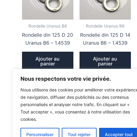
Rondelle Uranus B6
Rondelle Uranus B6
Rondelle din 125 D 20
Rondelle din 125 D 14
Uranus B6 – 1.4539
Uranus B6 – 1.4539
Ajouter au
Ajouter au
panier
panier
2,40
€
1,32
€
TTC ( Remise sur
TTC ( Remise sur
Nous respectons votre vie privée.
quantité )
quantité )
Nous utilisons des cookies pour améliorer votre expérienc
de navigation, diffuser des publicités ou des contenus
personnalisés et analyser notre trafic. En cliquant sur «
Tout accepter », vous consentez à notre utilisation des
cookies.
Personnaliser
Tout rejeter
Accepter tout