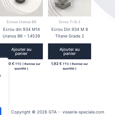
Écrous Uranus B6
Ecrou Ti Gr.2
Ecrou din 934 M14
Ecrou Din 934 M 8
Uranus B6 – 1.4539
Titane Grade 2
Ajouter au
Ajouter au
panier
panier
6,00
€
1,92
€
TTC ( Remise sur
TTC ( Remise sur
quantité )
quantité )
e
Copyright © 2026 GTA - visserie-speciale.com