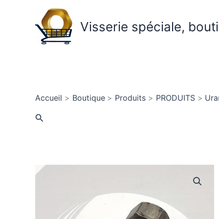
Aller
au
Visserie spéciale, bout
contenu
Accueil
Boutique
Produits
PRODUITS
Ura
Rechercher