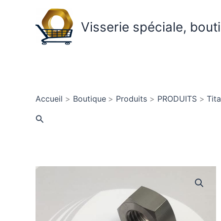
Aller
au
Visserie spéciale, bout
contenu
Accueil
Boutique
Produits
PRODUITS
Tit
Rechercher