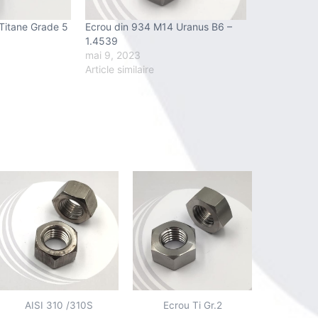
Titane Grade 5
Ecrou din 934 M14 Uranus B6 –
1.4539
mai 9, 2023
Article similaire
AISI 310 /310S
Ecrou Ti Gr.2