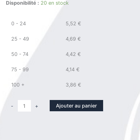
Disponibilité :
20 en stock
0 - 24
5,52
€
25 - 49
4,69
€
50 - 74
4,42
€
75 - 99
4,14
€
100 +
3,86
€
quantité
Ajouter au panier
-
+
de
Ecrou
Din
934