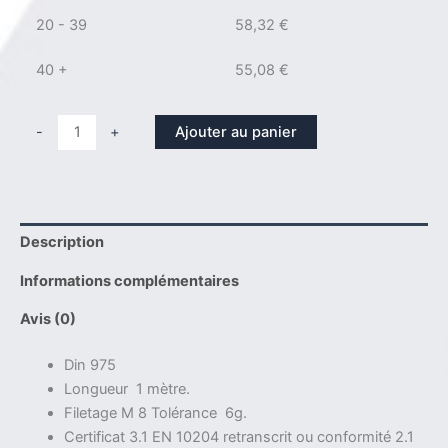
20 - 39
58,32
€
40 +
55,08
€
quantité
Ajouter au panier
-
+
de
Tige
filetée
Din
Description
975
M
Informations complémentaires
8
x
Avis (0)
1000
Din 975
Titane
Longueur 1 mètre.
Grade
Filetage M 8 Tolérance 6g.
2
Certificat 3.1 EN 10204 retranscrit ou conformité 2.1