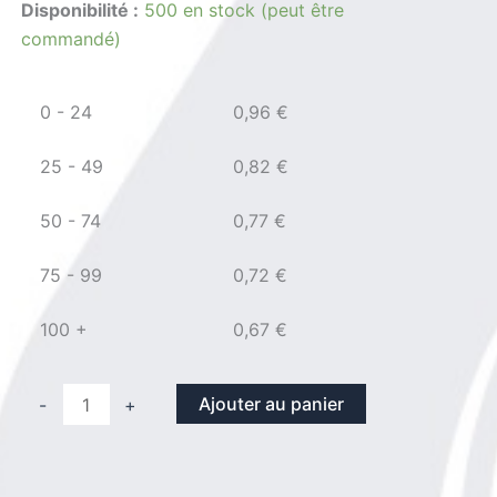
Disponibilité :
500 en stock (peut être
commandé)
0 - 24
0,96
€
25 - 49
0,82
€
50 - 74
0,77
€
75 - 99
0,72
€
100 +
0,67
€
quantité
Ajouter au panier
-
+
de
Rondelle
din