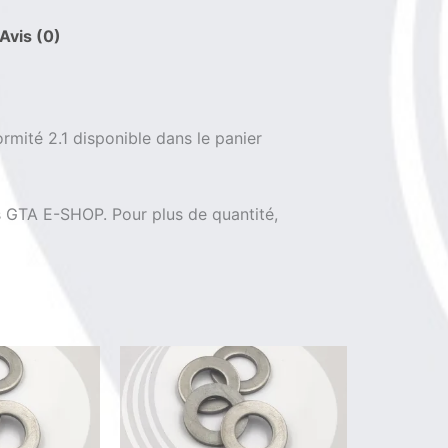
125
Avis (0)
D
16
Aisi
310
ormité 2.1 disponible dans le panier
is GTA E-SHOP. Pour plus de quantité,