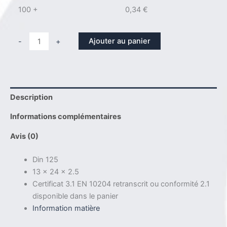
100 +
0,34
€
quantité
Ajouter au panier
-
+
de
Rondelle
din
125
Description
D
12
Informations complémentaires
Aisi
310
Avis (0)
Din 125
13 x 24 x 2.5
Certificat 3.1 EN 10204 retranscrit ou conformité 2.1
disponible dans le panier
Information matière