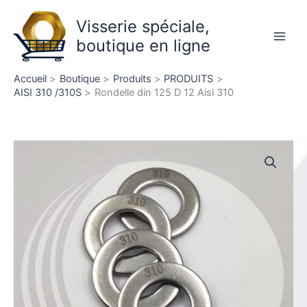
Aller
Visserie spéciale,
au
contenu
boutique en ligne
Main
Men
Accueil
Boutique
Produits
PRODUITS
AISI 310 /310S
Rondelle din 125 D 12 Aisi 310