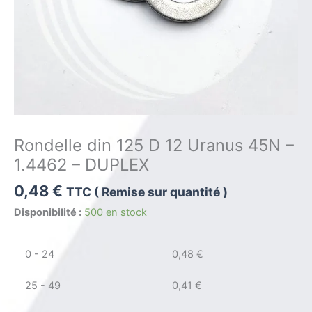
Rondelle din 125 D 12 Uranus 45N –
1.4462 – DUPLEX
0,48
€
TTC ( Remise sur quantité )
Disponibilité :
500 en stock
0 - 24
0,48
€
25 - 49
0,41
€