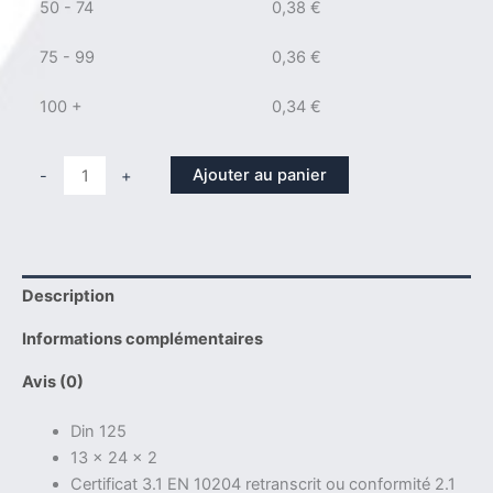
50 - 74
0,38
€
75 - 99
0,36
€
100 +
0,34
€
quantité
Ajouter au panier
-
+
de
Rondelle
din
125
Description
D
12
Informations complémentaires
Uranus
45N
Avis (0)
–
Din 125
1.4462
13 x 24 x 2
–
Certificat 3.1 EN 10204 retranscrit ou conformité 2.1
DUPLEX