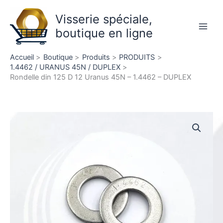
Aller
Visserie spéciale,
au
contenu
boutique en ligne
Main
Men
Accueil
Boutique
Produits
PRODUITS
1.4462 / URANUS 45N / DUPLEX
Rondelle din 125 D 12 Uranus 45N – 1.4462 – DUPLEX